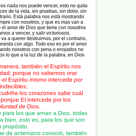
ios nada nos puede vencer, esto no quita
s de la vida, sin pruebas, sin dolor, sin
ontrario. Está palabra nos está mostrando
empre con nosotros, y que es mas van a
ro el amor de Dios que tiene con nosotros
nos a vencer, y salir victoriosos.
va a querer destruirnos, por el contrario,
nesta con algo. Todo eso es por el amor
tando nosotros con pena o enojados no
s lo que a la luz de la palabra, en Dios
manera, también el Espíritu nos
idad; porque no sabemos orar
el Espíritu mismo intercede
por
indecibles;
cudriña los corazones sabe cuál
, porque El intercede por los
oluntad de
Dios.
para los que aman a Dios, todas
a bien,
esto es,
para los que son
u
propósito.
ue de antemano conoció, también