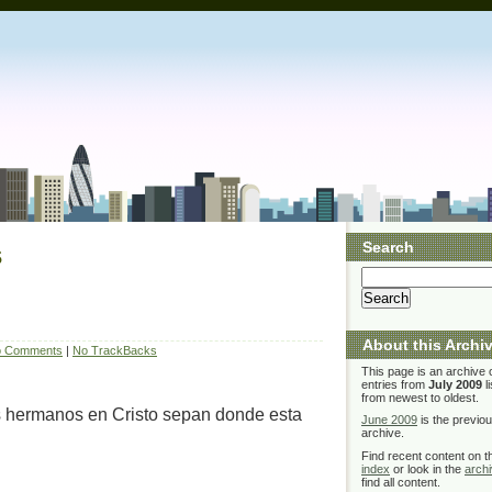
s
Search
About this Archi
 Comments
|
No TrackBacks
This page is an archive 
entries from
July 2009
l
from newest to oldest.
 hermanos en Cristo sepan donde esta
June 2009
is the previo
archive.
Find recent content on 
index
or look in the
arch
find all content.