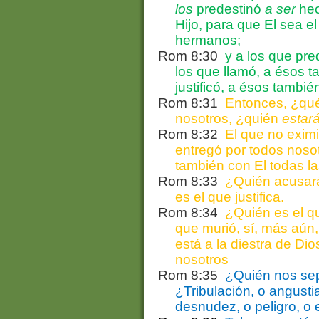
los
predestinó
a ser
hec
Hijo, para que El sea e
hermanos;
Rom 8:30
y a los que pre
los que llamó, a ésos ta
justificó, a ésos también
Rom 8:31
Entonces, ¿qué
nosotros, ¿quién
estar
Rom 8:32
El que no eximi
entregó por todos nos
también con El todas l
Rom 8:33
¿Quién acusará
es el que justifica.
Rom 8:34
¿Quién es el q
que murió, sí, más aún,
está a la diestra de Dio
nosotros
Rom 8:35
¿Quién nos sep
¿Tribulación, o angusti
desnudez, o peligro, o