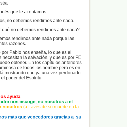
stra
spués que le aceptamos
os, no debemos rendirnos ante nada.
 qué no debemos rendirnos ante nada?
mos rendirnos ante nada porque las
ntes razones.
to por Pablo nos enseña, lo que es el
 necesitan la salvación, y que es por FE
uede obtener. En los capítulos anteriores
aminosa de todos los hombre pero es en
stá mostrando que ya una vez perdonado
el poder del Espíritu
.
 nos ayuda
Padre nos escoge, no nosotros a el
or nosotros
(a través de su muerte en la
omos más que vencedores gracias a
su