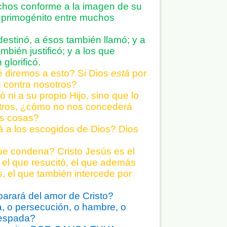
hos conforme a la imagen de su
l primogénito entre muchos
destinó, a ésos también llamó; y a
mbién justificó; y a los que
 glorificó.
 diremos a esto? Si Dios
está
por
á
contra nosotros?
ó ni a su propio Hijo, sino que lo
otros, ¿cómo no nos concederá
as cosas?
 a los escogidos de Dios? Dios
ue condena? Cristo Jesús es el
 el que resucitó, el que además
s, el que también intercede por
arará del amor de Cristo?
a, o persecución, o hambre, o
 espada?