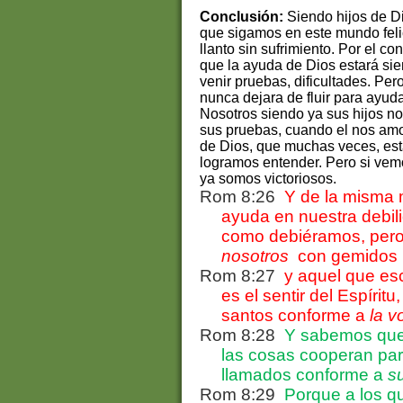
Conclusión:
Siendo hijos de D
que sigamos en este mundo felice
llanto sin sufrimiento. Por el c
que la ayuda de Dios estará si
venir pruebas, dificultades. Pe
nunca dejara de fluir para ayudar
Nosotros siendo ya sus hijos no 
sus pruebas, cuando el nos amo
de Dios, que muchas veces, es
logramos entender. Pero si vemo
ya somos victoriosos.
Rom 8:26
Y de la misma 
ayuda en nuestra debil
como debiéramos, pero 
nosotros
con gemidos 
Rom 8:27
y aquel que es
es el sentir del Espíritu
santos conforme a
la v
Rom 8:28
Y sabemos que 
las cosas cooperan par
llamados conforme a
s
Rom 8:29
Porque a los q