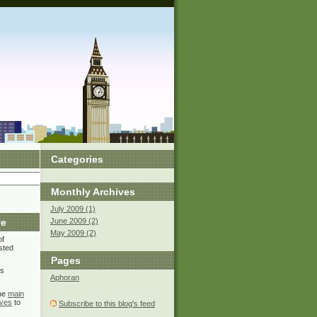
Categories
Monthly
Archives
July 2009 (1)
ve
June 2009 (2)
May 2009 (2)
of
isted
Pages
us
Aphoran
the
main
ives
to
Subscribe to this blog's feed