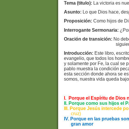
Tema (titulo):
La victoria es nue
Asunto:
Lo que Dios hace, de
Proposición:
Como hijos de Di
Interrogante Sermonaria:
¿Por
Oración de transición:
No debe
siguie
Introducción:
Este libro, escri
evangelio, que todos los hombre
y solamente por Fe, la cual se p
pablo muestra la condición pec
esta sección donde ahora se e
somos, nuestra vida queda bajo 
I.
Porque el Espíritu de Dios
II. Porque como sus hijos el 
III. Porque Jesús intercede p
cruz)
IV. Porque en las pruebas s
gran amor