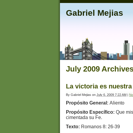
Gabriel Mejias
July 2009 Archive
La victoria es nuestra
By
Gabriel Mejias
on
July 6, 2009 7:22 AM
|
No
Propósito General:
Aliento
Propósito Específico:
Que mis
cimentada su Fe.
Texto:
Romanos 8: 26-39